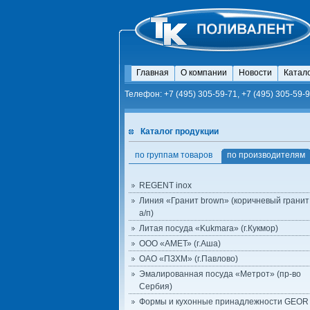
Главная
О компании
Новости
Катал
Телефон: +7 (495) 305-59-71, +7 (495) 305-59-9
Каталог продукции
по группам товаров
по производителям
REGENT inox
Линия «Гранит brown» (коричневый гранит 
а/п)
Литая посуда «Kukmara» (г.Кукмор)
ООО «АМЕТ» (г.Аша)
ОАО «ПЗХМ» (г.Павлово)
Эмалированная посуда «Метрот» (пр-во
Сербия)
Формы и кухонные принадлежности GEOR