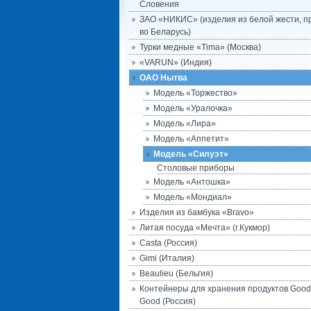
Словения
ЗАО «НИКИС» (изделия из белой жести, п
во Беларусь)
Турки медные «Tima» (Москва)
«VARUN» (Индия)
ОАО Нытва
Модель «Торжество»
Модель «Уралочка»
Модель «Лира»
Модель «Аппетит»
Модель «Силуэт»
Столовые приборы
Модель «Антошка»
Модель «Мондиал»
Изделия из бамбука «Bravo»
Литая посуда «Мечта» (г.Кукмор)
Casta (Россия)
Gimi (Италия)
Beaulieu (Бельгия)
Контейнеры для хранения продуктов Good
Good (Россия)