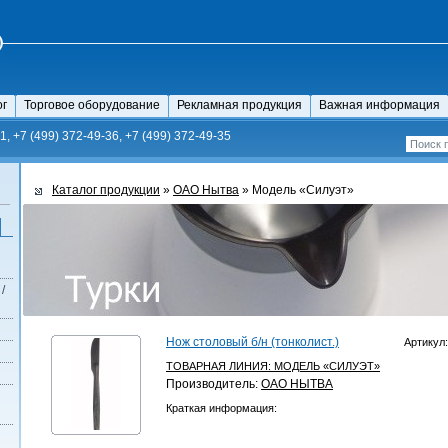
ог
Торговое оборудование
Рекламная продукция
Важная информация
1, +7 (499) 372-49-36, +7 (499) 372-49-35
Каталог продукции
»
ОАО Нытва
» Модель «Силуэт»
/
Нож столовый б/н (тонколист.)
Артикул:
ТОВАРНАЯ ЛИНИЯ:
МОДЕЛЬ «СИЛУЭТ»
Производитель:
ОАО НЫТВА
Краткая информация: