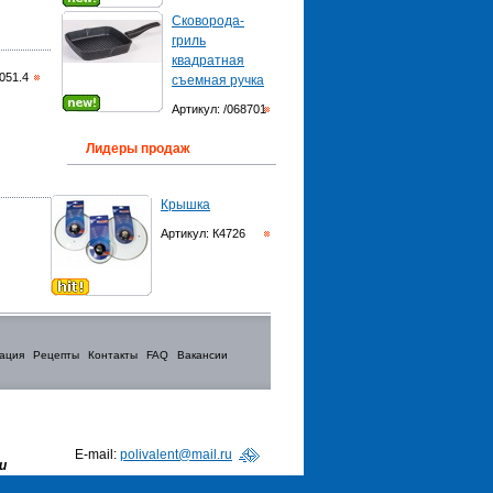
Сковорода-
гриль
квадратная
051.4
съемная ручка
Артикул: /068701
Лидеры продаж
Крышка
Артикул: К4726
ация
Рецепты
Контакты
FAQ
Вакансии
E-mail:
polivalent@mail.ru
и