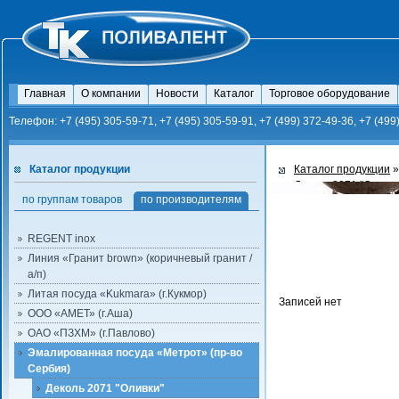
Главная
О компании
Новости
Каталог
Торговое оборудование
Телефон: +7 (495) 305-59-71, +7 (495) 305-59-91, +7 (499) 372-49-36, +7 (499
Каталог продукции
Каталог продукции
Деколь 2071 "Оливки
по группам товаров
по производителям
REGENT inox
Линия «Гранит brown» (коричневый гранит /
а/п)
Литая посуда «Kukmara» (г.Кукмор)
Записей нет
ООО «АМЕТ» (г.Аша)
ОАО «ПЗХМ» (г.Павлово)
Эмалированная посуда «Метрот» (пр-во
Сербия)
Деколь 2071 "Оливки"