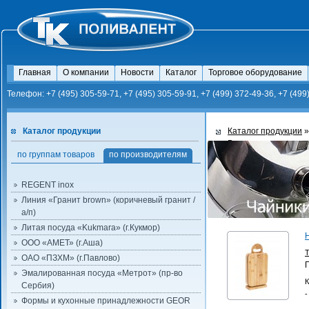
Главная
О компании
Новости
Каталог
Торговое оборудование
Телефон: +7 (495) 305-59-71, +7 (495) 305-59-91, +7 (499) 372-49-36, +7 (499
Каталог продукции
Каталог продукции
Bravo
по группам товаров
по производителям
REGENT inox
Линия «Гранит brown» (коричневый гранит /
а/п)
Литая посуда «Kukmara» (г.Кукмор)
ООО «АМЕТ» (г.Аша)
ОАО «ПЗХМ» (г.Павлово)
Эмалированная посуда «Метрот» (пр-во
К
Сербия)
-
Формы и кухонные принадлежности GEOR