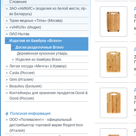
Словения
ЗАО «НИКИС» (изделия из белой жести, пр-
во Беларусь)
Турки медные «Tima» (Москва)
«VARUN» (Индия)
К
ОАО Нытва
-
Изделия из бамбука «Bravo»
Доски разделочные Bravo
Деревянная кухонная утварь
Изделия из бамбука Bravo
Литая посуда «Мечта» (г.Кукмор)
К
Casta (Россия)
-
Gimi (Италия)
Beaulieu (Бельгия)
Контейнеры для хранения продуктов Good &
Good (Россия)
К
Полезная информация
-
ООО «Поливалент» - официальный
дистрибьютор торговой марки Regent Inox
(Италия)