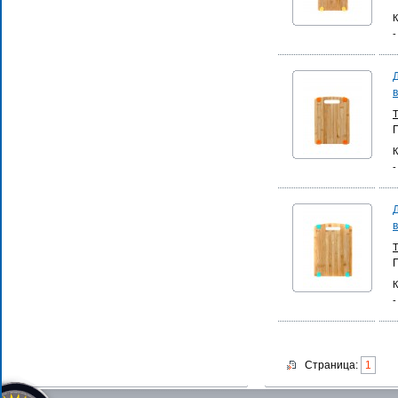
К
-
К
-
К
-
Страница:
1